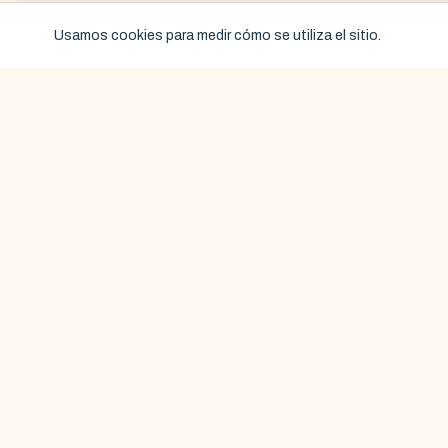
Usamos cookies para medir cómo se utiliza el sitio.
LA CARTA
Un correo al mes — guías nue
cero spam. Escrito por Sam, 
YOUR GUIDE
YG
B.
BARCELONA
Descubre los mejores tours y cosas para hacer en
Barcelona, curados por nuestros expertos. Compra de