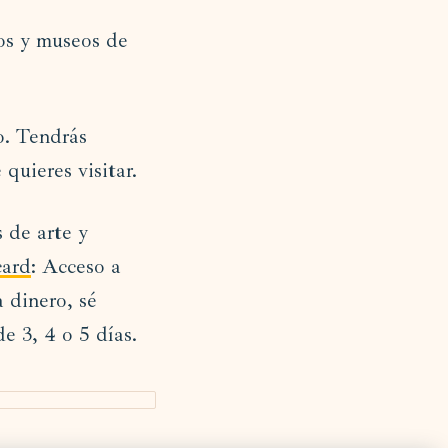
os y museos de
o. Tendrás
quieres visitar.
 de arte y
card
: Acceso a
 dinero, sé
e 3, 4 o 5 días.