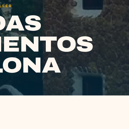
 LEER
DAS
ENTOS
LONA