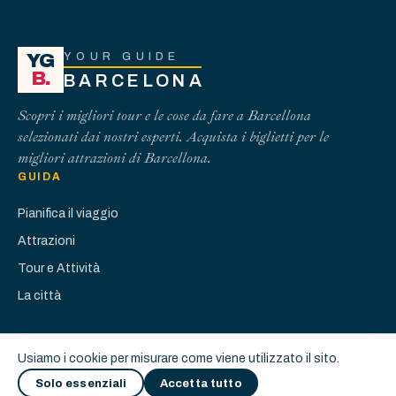
YOUR GUIDE
YG
B.
BARCELONA
Scopri i migliori tour e le cose da fare a Barcellona
selezionati dai nostri esperti. Acquista i biglietti per le
migliori attrazioni di Barcellona.
GUIDA
Pianifica il viaggio
Attrazioni
Tour e Attività
La città
Usiamo i cookie per misurare come viene utilizzato il sito.
English
Español
Italiano
Impostazioni cookie
Solo essenziali
Accetta tutto