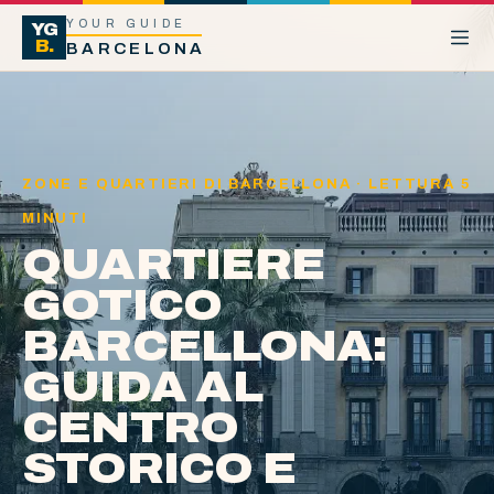
YOUR GUIDE
YG
B.
BARCELONA
ZONE E QUARTIERI DI BARCELLONA · LETTURA 5
MINUTI
QUARTIERE
GOTICO
BARCELLONA:
GUIDA AL
CENTRO
STORICO E